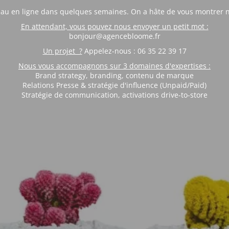
eau en ligne dans quelques semaines. On a hâte de vous montrer no
En attendant, vous pouvez nous envoyer un petit mot :
bonjour@agencebloome.fr
Un projet ?
Appelez-nous : 06 35 22 39 17
Nous vous accompagnons sur 3 domaines d'expertises :
Brand strategy, branding, contenu de marque
Relations Presse & stratégie d'influence (Unpaid/Paid)
Stratégie de communication, activations drive-to-store