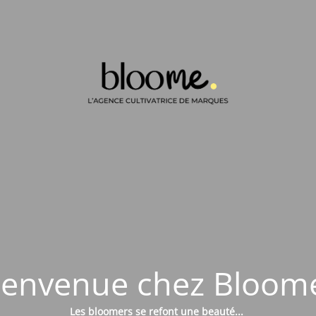
ienvenue chez Bloome
Les bloomers se refont une beauté...