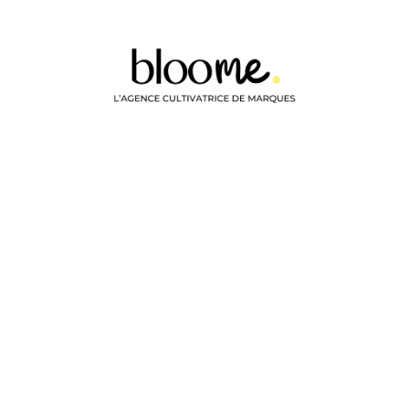
ienvenue chez Bloome
oomers se refont une beauté...
Le site sera à nouveau en li
semaines. On a hâte de vous montrer nos projets réalisés !
En 
uvez nous envoyer un petit mot :
bonjour@agencebloome.fr
Un 
Appelez-nous : 06 35 22 39 17
s accompagnons sur 3 domaines d'expertises :
Brand strategy, 
e marque Relations Presse & stratégie d'influence (Unpaid/Paid)
de communication, activations drive-to-store